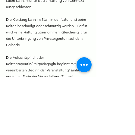
fallen kann. Hierfür ist die Haftung von Connexa
ausgeschlossen.
Die Kleidung kann im Stall, in der Natur und beim
Reiten beschädigt oder schmutzig werden. Hierfür
wird keine Haftung übernommen. Gleiches gilt für
die Unterbringung von Privateigentum auf dem
Gelände.
Die Aufsichtspflicht der
Reittherapeutin/Reitpädagogin beginnt mit dem
vereinbarten Beginn der Veranstaltung/ Einheit und
endet mit Ende der Veranstaltung/Einheit.
Mit der Anmeldung gebe ich mein Einverständnis,
dass Fotos meines Kindes zu Werbezwecken von
Connexa veröffentlicht werden dürfen.