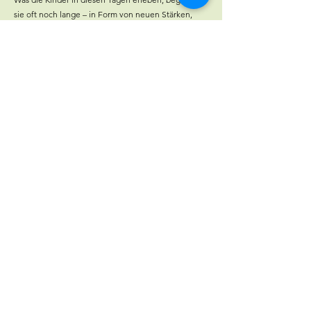
sie oft noch lange – in Form von neuen Stärken,
schönen Erinnerungen und einer tieferen
Beziehung zu den Pferden und zur Natur.
Die nächsten Wanderreitlager
Auffahrt
14.05 - 16.05.2026
(ausgebucht)
KONTAKT
Connexa
Ringstasse 21a
8483 Kollbrunn
+41 78 321 81 06