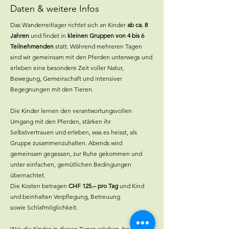
Daten & weitere Infos
Das Wanderreitlager richtet sich an Kinder
ab ca. 8
Jahren
und findet in
kleinen Gruppen von 4 bis 6
Teilnehmenden
statt. Während mehreren Tagen
sind wir gemeinsam mit den Pferden unterwegs und
erleben eine besondere Zeit voller Natur,
Bewegung, Gemeinschaft und intensiver
Begegnungen mit den Tieren.
Die Kinder lernen den verantwortungsvollen
Umgang mit den Pferden, stärken ihr
Selbstvertrauen und erleben, was es heisst, als
Gruppe zusammenzuhalten. Abends wird
gemeinsam gegessen, zur Ruhe gekommen und
unter einfachen, gemütlichen Bedingungen
übernachtet.
Die Kosten betragen
CHF 125.– pro Tag
und Kind
und beinhalten Verpflegung, Betreuung
sowie
Schlafmöglichkeit.
Was die Kinder in diesen Tagen erleben, begleitet