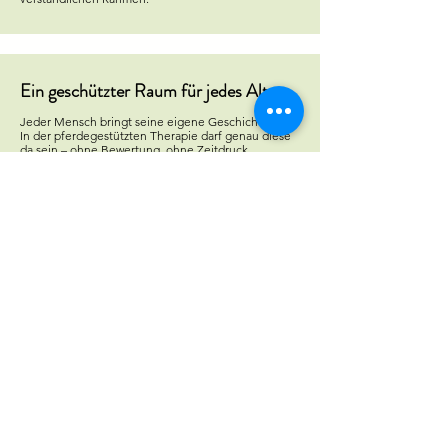
Ein geschützter Raum für jedes Alter
Jeder Mensch bringt seine eigene Geschichte mit.
In der pferdegestützten Therapie darf genau diese
da sein – ohne Bewertung, ohne Zeitdruck.
Die Pferde begleiten kleine und grosse Schritte
gleichermassen feinfühlig und präsent. So entsteht
ein Ort, an dem Vertrauen wachsen kann – in sich
selbst, in andere und in den eigenen Weg.
KONTAKT
Connexa
Ringstasse 21a
8483 Kollbrunn
+41 78 321 81 06
Erreichbarkeit